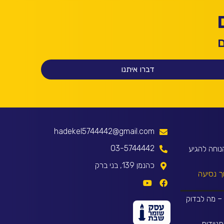
ם
דברו איתנו
hadekel5744442@gmail.com
03-5744442
נוחה להגיע
כהנמן 139, בני ברק
ך נסיעה
 – מה לבדוק
ניידות