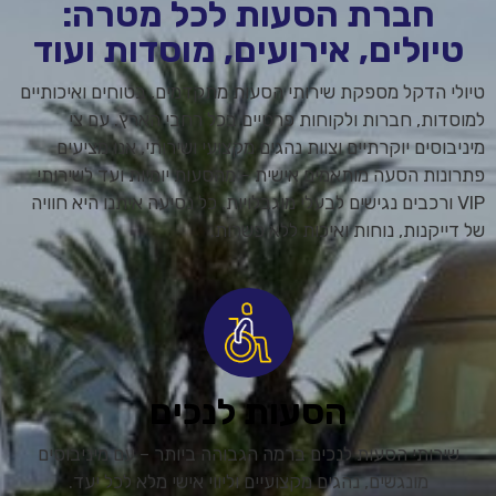
חברת הסעות לכל מטרה:
טיולים, אירועים, מוסדות ועוד
טיולי הדקל מספקת שירותי הסעות מתקדמים, בטוחים ואיכותיים
למוסדות, חברות ולקוחות פרטיים בכל רחבי הארץ. עם צי
מיניבוסים יוקרתיים וצוות נהגים מקצועי ושירותי, אנו מציעים
פתרונות הסעה מותאמים אישית – מהסעות יומיות ועד לשירותי
VIP ורכבים נגישים לבעלי מוגבלויות. כל נסיעה איתנו היא חוויה
של דייקנות, נוחות ואיכות ללא פשרות.
הסעות לנכים
שירותי הסעות לנכים ברמה הגבוהה ביותר – עם מיניבוסים
מונגשים, נהגים מקצועיים וליווי אישי מלא לכל יעד.