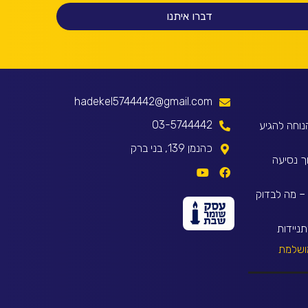
דברו איתנו
hadekel5744442@gmail.com
03-5744442
נוחה להגיע
כהנמן 139, בני ברק
ך נסיעה
 – מה לבדוק
ניידות
ושלמת